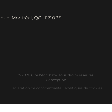
rque, Montréal, QC H1Z 0B5
© 2026 Cité l’Acrobate. Tous droits réservés.
Conception
Déclaration de confidentialité
–
Politiques de cookies