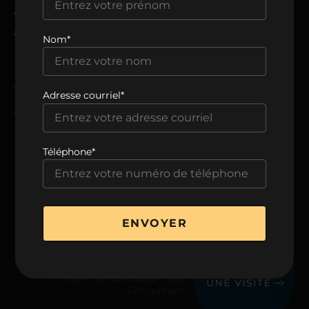
ADRESSE
8205, avenue du Cirque,
Nom*
Montréal, QC H1Z 0B5
TÉLÉPHONE
Adresse courriel*
438 806-0999
Téléphone*
VOIR LA BROCHURE
ENVOYER
© 2026 Cité l’Acrobate. Tous droits réservés.
Conception