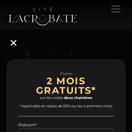
0736
Promo
2 MOIS
GRATUITS*
NAVIGATION
sur les unités
deux chambres
Accueil
Projet
Condos
Plans
* Applicable en rabais de 50% sur les 4 premiers mois.
Espaces communs
Quartier
Contact
Prénom*