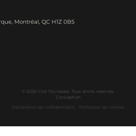
rque, Montréal, QC H1Z 0B5
© 2026 Cité l’Acrobate. Tous droits réservés.
Conception
Déclaration de confidentialité
–
Politiques de cookies