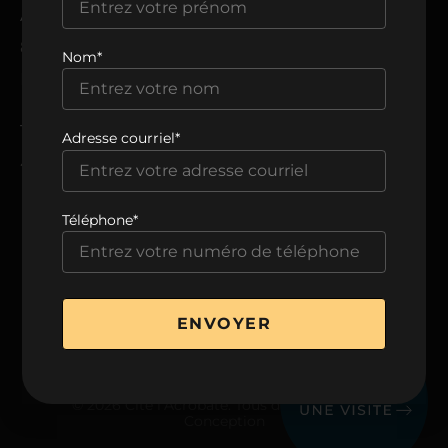
ADRESSE
8205, avenue du Cirque,
Nom*
Montréal, QC H1Z 0B5
TÉLÉPHONE
Adresse courriel*
438 806-0999
Téléphone*
VOIR LA BROCHURE
ENVOYER
© 2026 Cité l’Acrobate. Tous droits réservés.
Conception