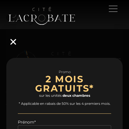
0219
Promo
2 MOIS
GRATUITS*
NAVIGATION
sur les unités
deux chambres
Accueil
Projet
Condos
Plans
* Applicable en rabais de 50% sur les 4 premiers mois.
Espaces communs
Quartier
Contact
Prénom*