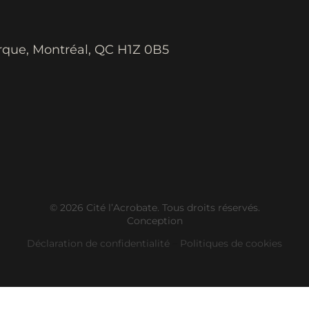
rque, Montréal, QC H1Z 0B5
© 2026 Cité l’Acrobate. Tous droits réservés.
Conception
Déclaration de confidentialité
–
Politiques de cookies