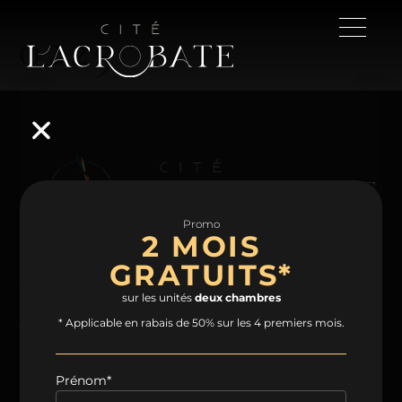
0225
Promo
2 MOIS
GRATUITS*
NAVIGATION
sur les unités
deux chambres
Accueil
Projet
Condos
Plans
* Applicable en rabais de 50% sur les 4 premiers mois.
Espaces communs
Quartier
Contact
Prénom*