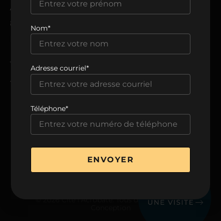
ADRESSE
8205, avenue du Cirque,
Nom*
Montréal, QC H1Z 0B5
TÉLÉPHONE
Adresse courriel*
438 806-0999
Téléphone*
VOIR LA BROCHURE
ENVOYER
© 2026 Cité l’Acrobate. Tous droits réservés.
Conception