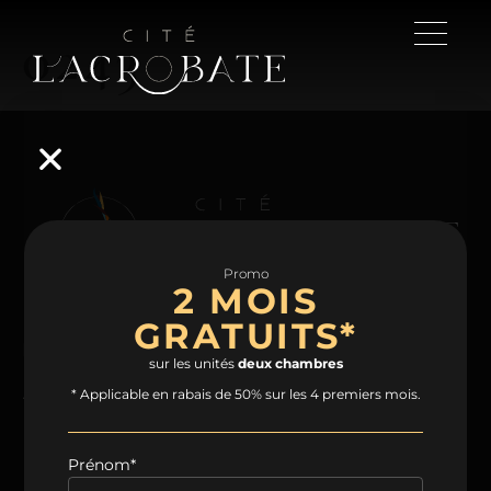
0243
Promo
2 MOIS
GRATUITS*
NAVIGATION
sur les unités
deux chambres
Accueil
Projet
Condos
Plans
* Applicable en rabais de 50% sur les 4 premiers mois.
Espaces communs
Quartier
Contact
Prénom*