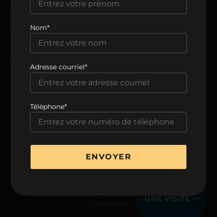
ADRESSE
8205, avenue du Cirque,
Nom*
Montréal, QC H1Z 0B5
TÉLÉPHONE
Adresse courriel*
438 806-0999
Téléphone*
VOIR LA BROCHURE
ENVOYER
© 2026 Cité l’Acrobate. Tous droits réservés.
Conception