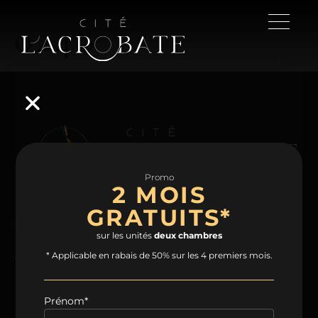
0248
Promo
2 MOIS
GRATUITS*
NAVIGATION
sur les unités
deux chambres
Accueil
Projet
Condos
Plans
* Applicable en rabais de 50% sur les 4 premiers mois.
Espaces communs
Quartier
Contact
Prénom*