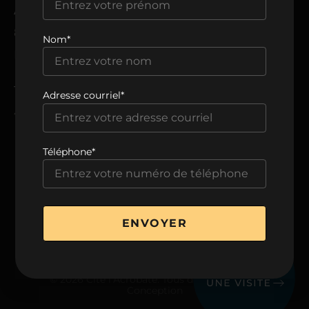
ADRESSE
8205, avenue du Cirque,
Nom*
Montréal, QC H1Z 0B5
TÉLÉPHONE
Adresse courriel*
438 806-0999
Téléphone*
VOIR LA BROCHURE
ENVOYER
© 2026 Cité l’Acrobate. Tous droits réservés.
Conception