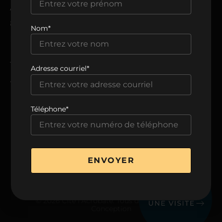
ADRESSE
8205, avenue du Cirque,
Nom*
Montréal, QC H1Z 0B5
TÉLÉPHONE
Adresse courriel*
438 806-0999
Téléphone*
VOIR LA BROCHURE
ENVOYER
© 2026 Cité l’Acrobate. Tous droits réservés.
Conception