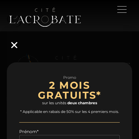
0342
Promo
2 MOIS
GRATUITS*
NAVIGATION
sur les unités
deux chambres
Accueil
Projet
Condos
Plans
* Applicable en rabais de 50% sur les 4 premiers mois.
Espaces communs
Quartier
Contact
Prénom*