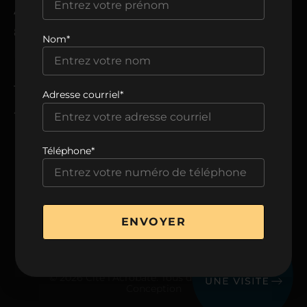
ADRESSE
8205, avenue du Cirque,
Nom*
Montréal, QC H1Z 0B5
TÉLÉPHONE
Adresse courriel*
438 806-0999
Téléphone*
VOIR LA BROCHURE
ENVOYER
© 2026 Cité l’Acrobate. Tous droits réservés.
Conception