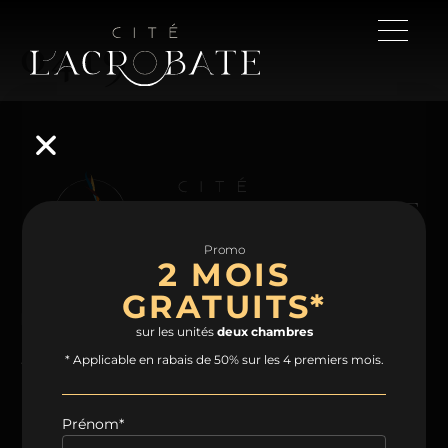
0419
Promo
2 MOIS
GRATUITS*
NAVIGATION
sur les unités
deux chambres
Accueil
Projet
Condos
Plans
* Applicable en rabais de 50% sur les 4 premiers mois.
Espaces communs
Quartier
Contact
Prénom*