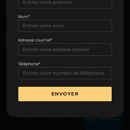
ADRESSE
8205, avenue du Cirque,
Nom*
Montréal, QC H1Z 0B5
TÉLÉPHONE
Adresse courriel*
438 806-0999
Téléphone*
VOIR LA BROCHURE
ENVOYER
© 2026 Cité l’Acrobate. Tous droits réservés.
Conception