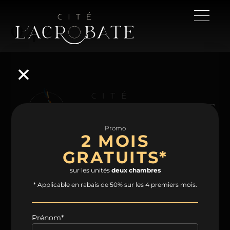
0421
Promo
2 MOIS
GRATUITS*
NAVIGATION
sur les unités
deux chambres
Accueil
Projet
Condos
Plans
* Applicable en rabais de 50% sur les 4 premiers mois.
Espaces communs
Quartier
Contact
Prénom*