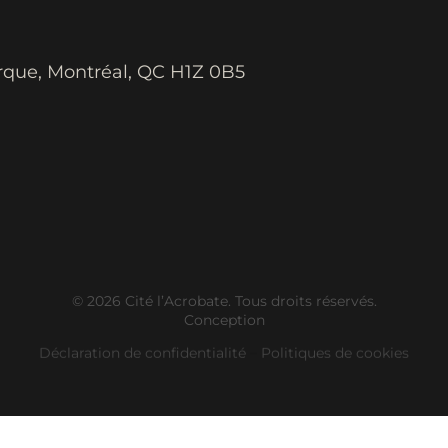
rque, Montréal, QC H1Z 0B5
© 2026 Cité l’Acrobate. Tous droits réservés.
Conception
Déclaration de confidentialité
–
Politiques de cookies