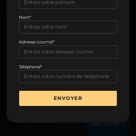
ADRESSE
8205, avenue du Cirque,
Nom*
Montréal, QC H1Z 0B5
TÉLÉPHONE
Adresse courriel*
438 806-0999
Téléphone*
VOIR LA BROCHURE
ENVOYER
© 2026 Cité l’Acrobate. Tous droits réservés.
Conception