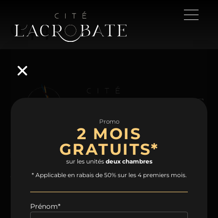
0446
Promo
2 MOIS
GRATUITS*
NAVIGATION
sur les unités
deux chambres
Accueil
Projet
Condos
Plans
* Applicable en rabais de 50% sur les 4 premiers mois.
Espaces communs
Quartier
Contact
Prénom*