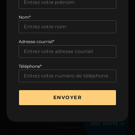
ADRESSE
8205, avenue du Cirque,
Nom*
Montréal, QC H1Z 0B5
TÉLÉPHONE
Adresse courriel*
438 806-0999
Téléphone*
VOIR LA BROCHURE
ENVOYER
© 2026 Cité l’Acrobate. Tous droits réservés.
Conception