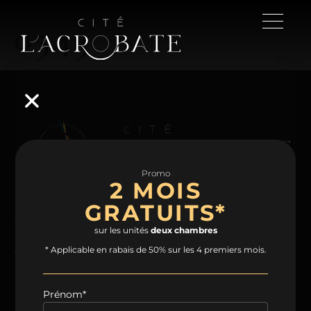
0543
Promo
2 MOIS
GRATUITS*
NAVIGATION
sur les unités
deux chambres
Accueil
Projet
Condos
Plans
* Applicable en rabais de 50% sur les 4 premiers mois.
Espaces communs
Quartier
Contact
Prénom*