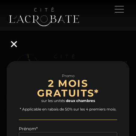
0608
Promo
2 MOIS
GRATUITS*
NAVIGATION
sur les unités
deux chambres
Accueil
Projet
Condos
Plans
* Applicable en rabais de 50% sur les 4 premiers mois.
Espaces communs
Quartier
Contact
Prénom*