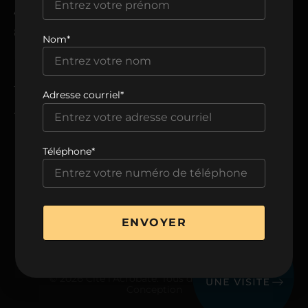
ADRESSE
8205, avenue du Cirque,
Nom*
Montréal, QC H1Z 0B5
TÉLÉPHONE
Adresse courriel*
438 806-0999
Téléphone*
VOIR LA BROCHURE
ENVOYER
© 2026 Cité l’Acrobate. Tous droits réservés.
Conception