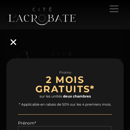
0629
Promo
2 MOIS
GRATUITS*
NAVIGATION
sur les unités
deux chambres
Accueil
Projet
Condos
Plans
* Applicable en rabais de 50% sur les 4 premiers mois.
Espaces communs
Quartier
Contact
Prénom*