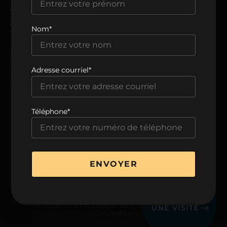
ADRESSE
8205, avenue du Cirque,
Nom*
Montréal, QC H1Z 0B5
TÉLÉPHONE
Adresse courriel*
438 806-0999
Téléphone*
VOIR LA BROCHURE
ENVOYER
© 2026 Cité l’Acrobate. Tous droits réservés.
Conception